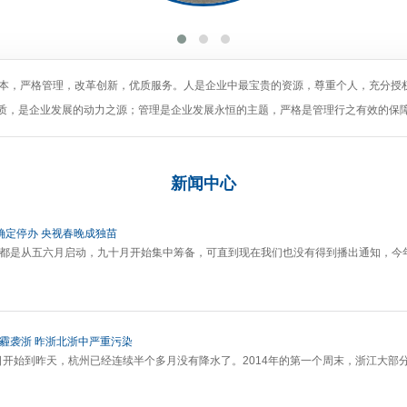
为本，严格管理，改革创新，优质服务。人是企业中最宝贵的资源，尊重个人，充分授
质，是企业发展的动力之源；管理是企业发展永恒的主题，严格是管理行之有效的保
新闻
中心
确定停办 央视春晚成独苗
晚都是从五六月启动，九十月开始集中筹备，可直到现在我们也没有得到播出通知，今
灰霾袭浙 昨浙北浙中严重污染
18日开始到昨天，杭州已经连续半个多月没有降水了。2014年的第一个周末，浙江大部