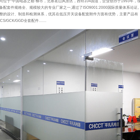
位于“中国电器之都”柳市，北靠茗山风景区，西邻104国道，企业创办于1993年，现
配套件规格全、规模较大的专业厂家之一,通过了ISO9001:2000国际质量体系论证
整的设计、制造和检测体系，优其在低压开关设备配套附件方面有优势，主要产品有
CS/GCK/GGD全套配件........