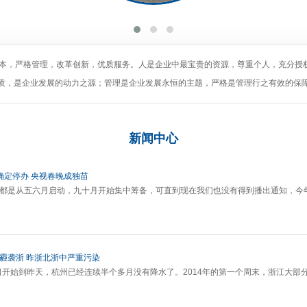
为本，严格管理，改革创新，优质服务。人是企业中最宝贵的资源，尊重个人，充分授
质，是企业发展的动力之源；管理是企业发展永恒的主题，严格是管理行之有效的保
新闻
中心
确定停办 央视春晚成独苗
晚都是从五六月启动，九十月开始集中筹备，可直到现在我们也没有得到播出通知，今
灰霾袭浙 昨浙北浙中严重污染
18日开始到昨天，杭州已经连续半个多月没有降水了。2014年的第一个周末，浙江大部