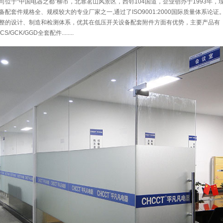
位于“中国电器之都”柳市，北靠茗山风景区，西邻104国道，企业创办于1993年，现
配套件规格全、规模较大的专业厂家之一,通过了ISO9001:2000国际质量体系论证
整的设计、制造和检测体系，优其在低压开关设备配套附件方面有优势，主要产品有
CS/GCK/GGD全套配件........