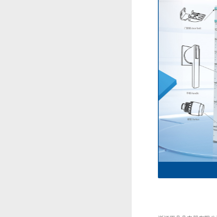
一次接插件系列1
8PT配电柜