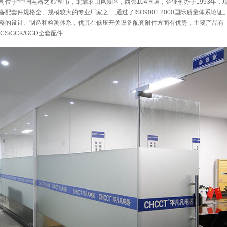
位于“中国电器之都”柳市，北靠茗山风景区，西邻104国道，企业创办于1993年，现
配套件规格全、规模较大的专业厂家之一,通过了ISO9001:2000国际质量体系论证
整的设计、制造和检测体系，优其在低压开关设备配套附件方面有优势，主要产品有
CS/GCK/GGD全套配件........