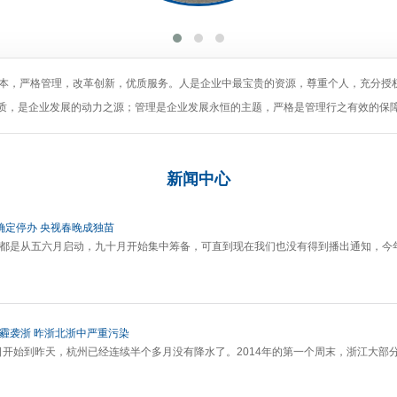
为本，严格管理，改革创新，优质服务。人是企业中最宝贵的资源，尊重个人，充分授
质，是企业发展的动力之源；管理是企业发展永恒的主题，严格是管理行之有效的保
新闻
中心
确定停办 央视春晚成独苗
晚都是从五六月启动，九十月开始集中筹备，可直到现在我们也没有得到播出通知，今
灰霾袭浙 昨浙北浙中严重污染
18日开始到昨天，杭州已经连续半个多月没有降水了。2014年的第一个周末，浙江大部