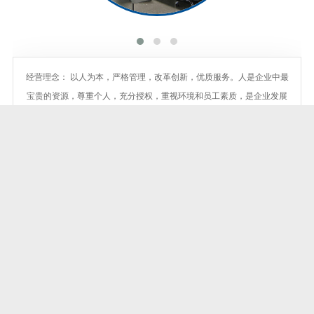
经营理念： 以人为本，严格管理，改革创新，优质服务。人是企业中最
宝贵的资源，尊重个人，充分授权，重视环境和员工素质，是企业发展
的动力之源；管理是企业发展永恒的主题，严格是管理行之有效的保
障；
新闻
中心
春节四大晚会”3台确定停办 央视春晚成独苗
“每年文化部的春晚都是从五六月启动，九十月开始集中筹备，可直
到现在我们也没有得到播出通知，今年的春晚不…
2014-01-16
2014年首个周末灰霾袭浙 昨浙北浙中严重污染