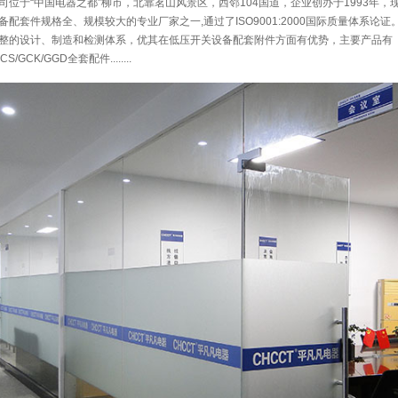
位于“中国电器之都”柳市，北靠茗山风景区，西邻104国道，企业创办于1993年，现
配套件规格全、规模较大的专业厂家之一,通过了ISO9001:2000国际质量体系论证
整的设计、制造和检测体系，优其在低压开关设备配套附件方面有优势，主要产品有
CS/GCK/GGD全套配件........