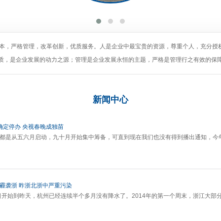
为本，严格管理，改革创新，优质服务。人是企业中最宝贵的资源，尊重个人，充分授
质，是企业发展的动力之源；管理是企业发展永恒的主题，严格是管理行之有效的保
新闻
中心
确定停办 央视春晚成独苗
晚都是从五六月启动，九十月开始集中筹备，可直到现在我们也没有得到播出通知，今
灰霾袭浙 昨浙北浙中严重污染
18日开始到昨天，杭州已经连续半个多月没有降水了。2014年的第一个周末，浙江大部