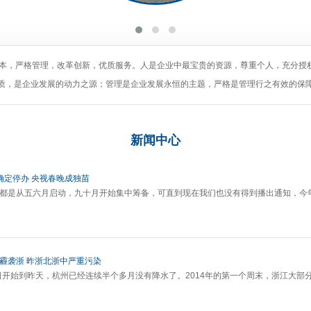
为本，严格管理，改革创新，优质服务。人是企业中最宝贵的资源，尊重个人，充分授
质，是企业发展的动力之源；管理是企业发展永恒的主题，严格是管理行之有效的保
新闻
中心
确定停办 央视春晚成独苗
晚都是从五六月启动，九十月开始集中筹备，可直到现在我们也没有得到播出通知，今
灰霾袭浙 昨浙北浙中严重污染
18日开始到昨天，杭州已经连续半个多月没有降水了。2014年的第一个周末，浙江大部