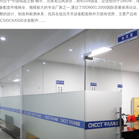
位于“中国电器之都”柳市，北靠茗山风景区，西邻104国道，企业创办于1993年，现
配套件规格全、规模较大的专业厂家之一,通过了ISO9001:2000国际质量体系论证
整的设计、制造和检测体系，优其在低压开关设备配套附件方面有优势，主要产品有
CS/GCK/GGD全套配件........