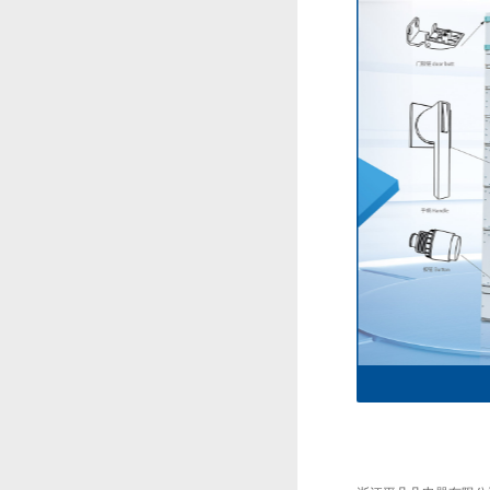
件系列1
8PT配电柜