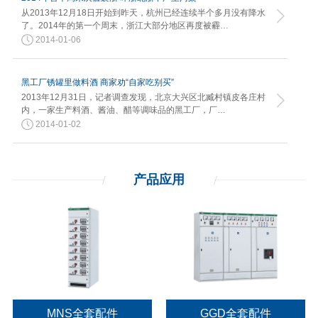
从2013年12月18日开始到昨天，杭州已经连续半个多月没有降水
了。2014年的第一个周末，浙江大部分地区再度被霾…
2014-01-06
黑工厂锈罐里做料酒 商家劝“自家吃别买”
2013年12月31日，记者调查发现，北京大兴区北臧村镇皮各庄村
内，一家生产料酒、酱油、醋等调味品的黑工厂，厂…
2014-01-02
产品应用
NS全套配件
GGD全套配件
8P